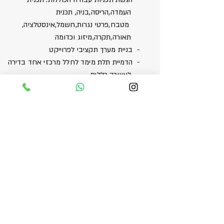
העמדה,הריסה,בניה, תכנית
מטבח,פרטי נגרות,חשמל,אינסטלציה,
תאורה,תקרה,מיזוג וכדומה
- בניית מערך תקציבי לפרוייקט
- הדמיית תלת מימד לחלל מרכזי אחד בדירה
לאווירה כללית
- בחירת הריהוט והאבזור הנדרשים לחללים
בליווי עם הלקוח
- סטיילינג לחללים המבוקשים
- פיקוח עליון על העבודה הנעשית באתר
למידע נוסף השאירו
פרטים או בטלפון
050-7873334