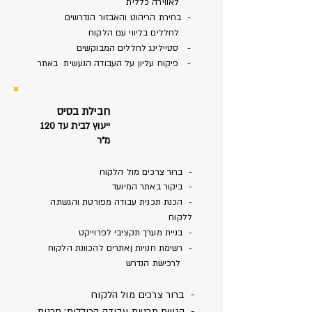
לאווירה כללית
- בחירת הריהוט והאבזור הנדרשים
לחללים בליווי עם הלקוח
- סטיילינג לחללים המבוקשים
- פיקוח עליון על העבודה הנעשית באתר
חבילת בסיס
ייעוץ לבית עד 120
מ"ר
- ברור צרכים מול הלקוח
- ביקור באתר המיועד
- הכנת תכנית עבודה מפורטת והגשתה
ללקוח
- בניית מערך תקציבי לפרוייקט
- רשימת חנויות ןאתרים להכוונת הלקוח
לרכישת הנדרש
- ברור צרכים מול הלקוח
- הגשת תכניות עבודה הכוללות: תכנית